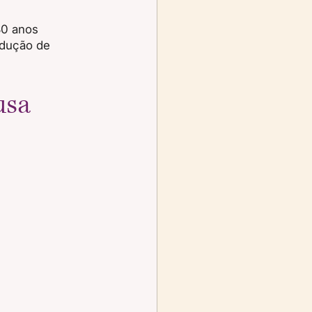
30 anos 
odução de 
usa