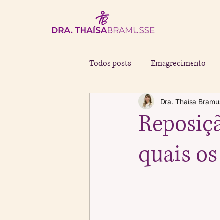
Todos posts
Emagrecimento
Dra. Thaísa Bramu
Saúde da Mulher
Tireoide
Reposiç
quais os