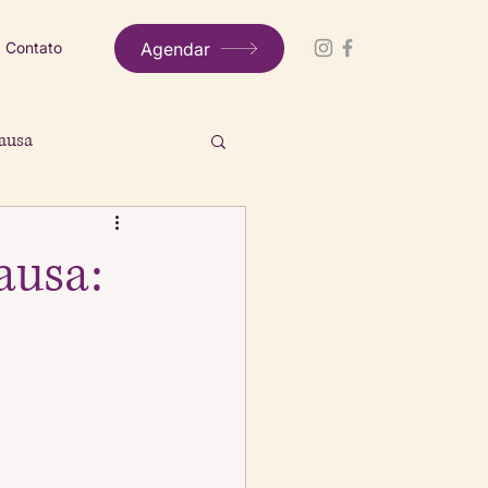
Agendar
Contato
ausa
ausa: