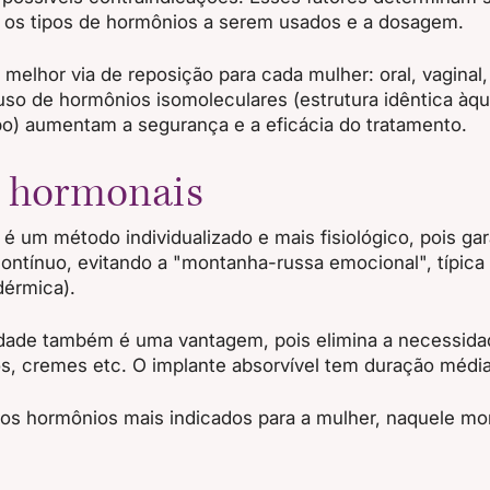
, os tipos de hormônios a serem usados e a dosagem.
melhor via de reposição para cada mulher: oral, vaginal,
uso de hormônios isomoleculares (estrutura idêntica àqu
po) aumentam a segurança e a eficácia do tratamento. 
s hormonais
 é um método individualizado e mais fisiológico, pois ga
ontínuo, evitando a "montanha-russa emocional", típica 
sdérmica).
cidade também é uma vantagem, pois elimina a necessida
os, cremes etc. O implante absorvível tem duração médi
 os hormônios mais indicados para a mulher, naquele m
 