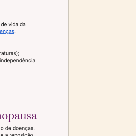
de vida da 
enças
.
aturas);
 independência 
nopausa
do de doenças, 
e a reposição 