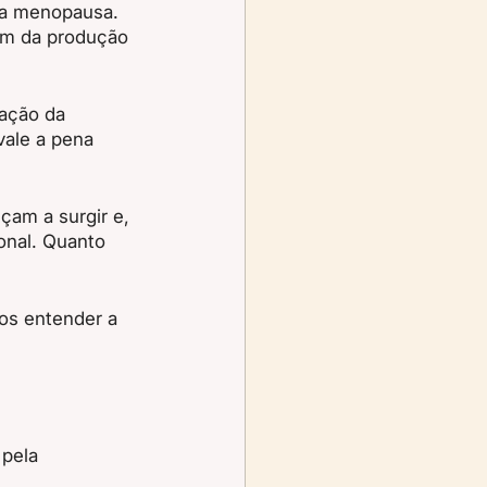
da menopausa. 
fim da produção 
ação da 
ale a pena 
am a surgir e, 
onal. Quanto 
os entender a 
pela 