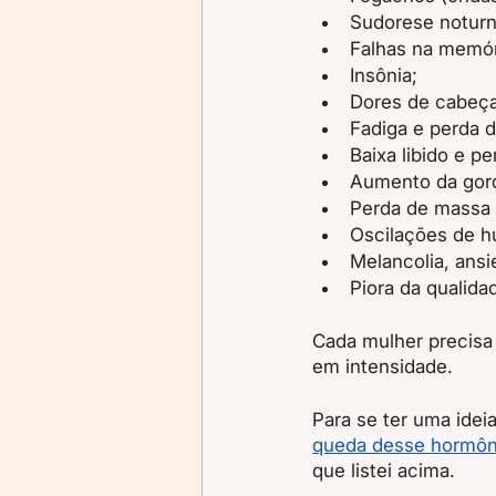
Sudorese noturn
Falhas na memór
Insônia;
Dores de cabeça
Fadiga e perda d
Baixa libido e pe
Aumento da gord
Perda de massa 
Oscilações de h
Melancolia, ans
Piora da qualida
Cada mulher precisa 
em intensidade.
Para se ter uma idei
queda desse hormôn
que listei acima.