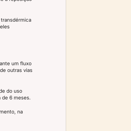
 transdérmica 
eles 
rante um fluxo 
de outras vias 
de do uso 
a de 6 meses.
omento, na 