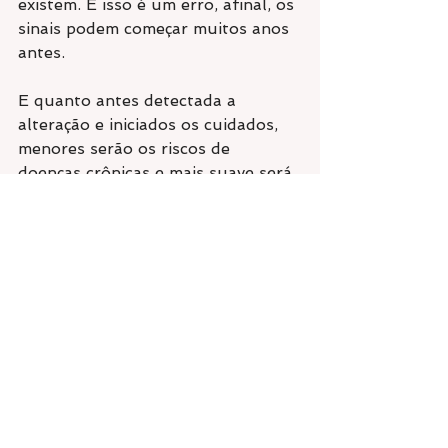
existem. E isso é um erro, afinal, os 
sinais podem começar muitos anos 
antes.
E quanto antes detectada a 
alteração e iniciados os cuidados, 
menores serão os riscos de 
doenças crônicas e mais suave será 
a transição menopausal. 
Hoje, existem inúmeras terapias 
que ajudam a preparar a mulher 
para a menopausa, incluindo a 
reposição hormonal. 
A reposição hormonal