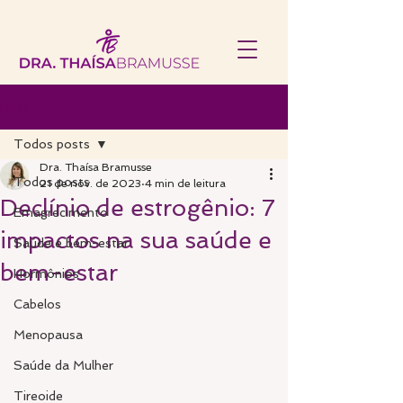
Post
Todos posts
Dra. Thaísa Bramusse
Todos posts
21 de nov. de 2023
4 min de leitura
Declínio de estrogênio: 7
Emagrecimento
impactos na sua saúde e
Saúde e bem-estar
bem-estar
Hormônios
Cabelos
Menopausa
Saúde da Mulher
Tireoide