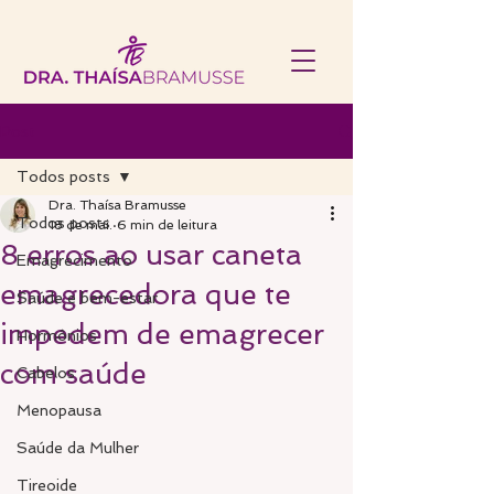
Post
Todos posts
Dra. Thaísa Bramusse
Todos posts
18 de mai.
6 min de leitura
8 erros ao usar caneta
Emagrecimento
emagrecedora que te
Saúde e bem-estar
impedem de emagrecer
Hormônios
com saúde
Cabelos
Menopausa
Saúde da Mulher
Tireoide