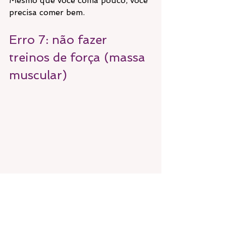
Mesmo que você coma pouco, você 
precisa comer bem.
Erro 7: não fazer 
treinos de força (massa 
muscular)
A caneta emagrecedora associada a 
déficit calórico resulta em perda de 