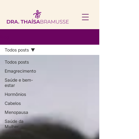
Blog
Todos posts
Todos posts
Emagrecimento
Saúde e bem-
estar
Hormônios
Cabelos
Menopausa
Saúde da
Mulher
Tireoide